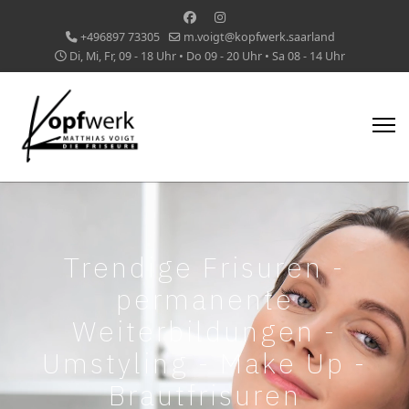
+496897 73305
m.voigt@kopfwerk.saarland
Di, Mi, Fr, 09 - 18 Uhr • Do 09 - 20 Uhr • Sa 08 - 14 Uhr
Trendige Frisuren -
permanente
Weiterbildungen -
Umstyling - Make Up -
Brautfrisuren